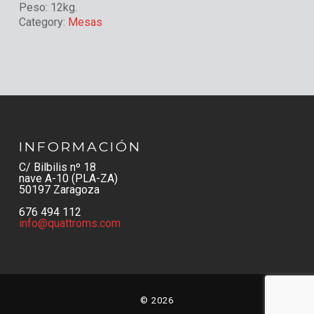
Peso:
12kg.
Category:
Mesas
INFORMACIÓN
C/ Bilbilis nº 18
nave A-10 (PLA-ZA)
50197 Zaragoza
676 494 112
info@quattroms.com
© 2026